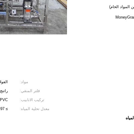
مواد:
الفول
فلتر المنقي:
راتنج 
تركيب الانابيب:
U-PVC أو الفولاذ الم
معدل تحلية المياه:
≥ 97 ٪
لمياه