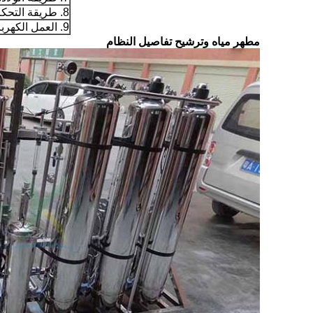
8. طريقة التحكم: الوقت أو التدفق
9. العمل الكهربائية: 100-220 فولت ، 60/50 هرتز
مطهر مياه وترشيح تفاصيل النظام