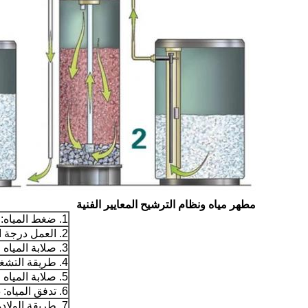
مطهر مياه ونظام الترشيح المعايير الفنية
1. ضغط المياه: 0.18-0.6Mpa
2. العمل درجة الحرارة: 1 درجة مئوية -55 درجة مئوية
3. صلابة المياه الخام: <8mmol / L
4. طريقة التشغيل: دليل / التلقائي
5. صلابة المياه السائلة: .030.03mmol / L
6. تدفق المياه: 0.3-20 طن / ساعة
7. طريقة الولادة: الراتنج