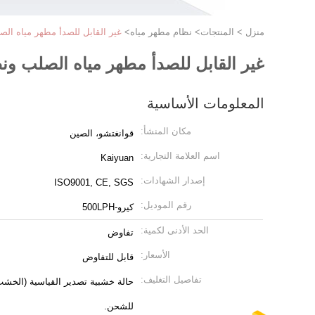
منزل
>
المنتجات
>
نظام مطهر مياه
>
غير القابل للصدأ مطهر مياه الص
غير القابل للصدأ مطهر مياه الصلب ونظ
المعلومات الأساسية
مكان المنشأ:
قوانغتشو، الصين
اسم العلامة التجارية:
Kaiyuan
إصدار الشهادات:
ISO9001, CE, SGS
رقم الموديل:
كيرو-500LPH
الحد الأدنى لكمية:
تفاوض
الأسعار:
قابل للتفاوض
تفاصيل التغليف:
حالة خشبية تصدير القياسية (الخشب ا
للشحن.