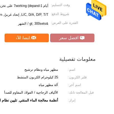
وقت التسليم:
أيام 1-7working (depand على تخزين المواد الخام)
شروط الدفع:
L/C, D/A, D/P, T/T, إتحاد غربيّ, MoneyGram
القدرة على العرض:
&gt; 300sets / الشهر
افضل سعر
ﺎﺘﺼﻟ ﺍﻶﻧ
معلومات تفصيلية
اسم:
مطهر مياه ونظام ترشيح
فلتر الكربون:
25 كيلوجرام الكربون المنشط
اسم آخر:
آلة مطهر مياه
قبل المعالجة تانك:
الألياف الزجاجية / الفولاذ المقاوم للصدأ
إبراز:
أنظمة معالجة الماء المنقي
تليين نظام ا
,