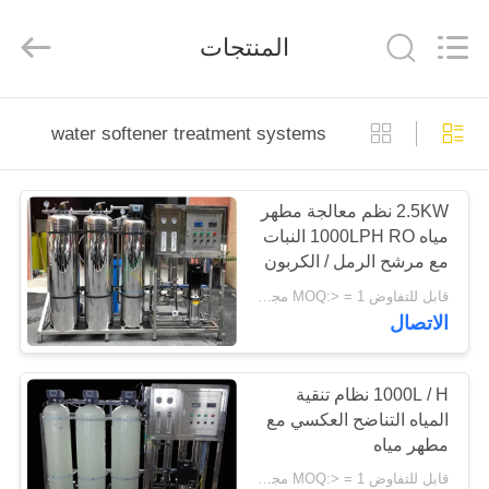
Kai
Yuan
Water
المنتجات
Treatment
Equipment
Co.,
Ltd..
All
مسكن
Rights
Reserved.
water softener treatment systems
منتجات
2.5KW نظم معالجة مطهر
مياه 1000LPH RO النبات
معلومات
مع مرشح الرمل / الكربون
عنا
والمنقيط
قابل للتفاوض MOQ:> = 1 مجموعات
الاتصال
جولة
في
1000L / H نظام تنقية
المياه التناضح العكسي مع
المعمل
مطهر مياه
قابل للتفاوض MOQ:> = 1 مجموعات