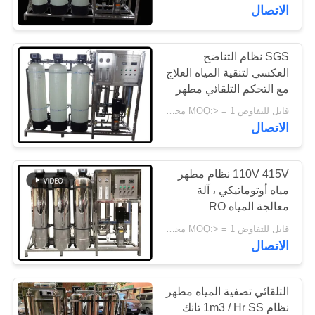
مراقبة
الاتصال
الجودة
SGS نظام التناضح
العكسي لتنقية المياه العلاج
اتصل
مع التحكم التلقائي مطهر
بنا
مياه
قابل للتفاوض MOQ:> = 1 مجموعات
الاتصال
اطلب
اقتباس
110V 415V نظام مطهر
مياه أوتوماتيكي ، آلة
معالجة المياه RO
COMPANY
قابل للتفاوض MOQ:> = 1 مجموعات
NEWS
الاتصال
خريطة
التلقائي تصفية المياه مطهر
الموقع
نظام 1m3 / Hr SS تانك