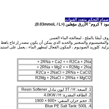
0.03).
ف أيضًا بالملح ، لمعالجة الماء العسر.
لمغنيسيوم والمنغنيز والحديد الذي يمكن أن يكون مصدر إزعاج باهظ للم
زلية. كلوريد الصوديوم ، المكون الفعال لمطهر الماء ، يعمل على استبد
2RNa + Ca2 + = R2Ca + 2Na +
2RNa + Mg2 + = R2Mg + 2Na +
R2Ca + 2NaCl = 2RNa + CaCl2
R2Mg + 2NaCl = 2RNa + MgCl2
1. السعة: 3T / H
ايون تبادل Resin Softener
2. الطاقة المقدرة: 4.0KW / H
3. حجم خزان المنقي:
×600 × 1900
4. Blue PE Salt Tank: 500L