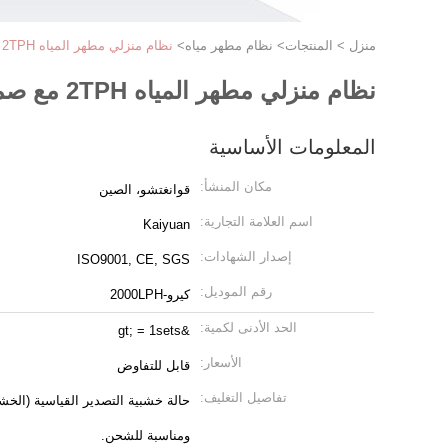
منزل
>
المنتجات
>
نظام مطهر مياه
>
نظام منزلي مطهر المياه 2TPH مع صمام التحكم متعدد القنوات
نظام منزلي مطهر المياه 2TPH مع صمام التحكم متعدد القنوات
المعلومات الأساسية
مكان المنشأ:
قوانغتشو، الصين
اسم العلامة التجارية:
Kaiyuan
إصدار الشهادات:
ISO9001, CE, SGS
رقم الموديل:
كيرو-2000LPH
الحد الأدنى لكمية:
&gt; = 1sets
الأسعار:
قابل للتفاوض
تفاصيل التغليف:
حالة خشبية التصدير القياسية (الخشب 
ومناسبة للشحن.