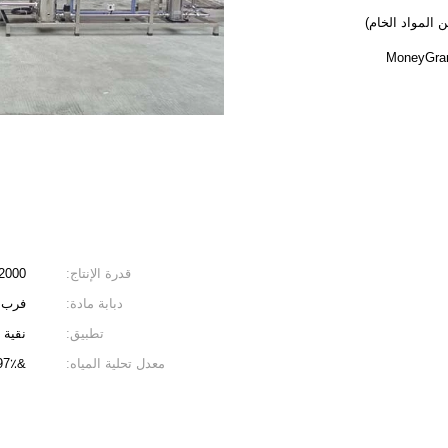
قدرة الإنتاج:
2000 لتر / ساع
دبابة مادة:
فرب /
تطبيق:
نقية 
معدل تحلية المياه:
&gt; = 97٪