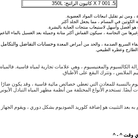
5. 001 X 7 كاتيون الراتنج: 350L
، ومن ثم تقليل انبعاثات المواد العضوية.
 الكوتين في المسام ، مما يجعل الجلد أكثر
ب هو أفضل وأسهل لاستيعاب
منتجات العناية بالبشرة.
وجميلة بعد الغسيل بالماء الناع
وحسابات التفاضل والتكامل ال
فاء السريع الصدمة ، والحد من أمراض المعدة
الطازج وعطره الطبيعي.
الة الكالسيوم والمغنيسيوم ، وهي علامات تجارية لمياه قاسية.
فالمياه
تقيم الملابس ، وتترك البقع على الأطباق.
ديوم بالنسبة للمعادن التي تعطي خصائص مائية قاسية ، وقد يكون ضارًا 
ت أيضًا.
تستخدم الأنواع المختلفة من أنظمة مطهر المياه التبادل الأيون
به بعد التثبيت هو إضافة كلوريد الصوديوم بشكل دوري ، ويقوم الجهاز ب
ي وقت ^ - ^