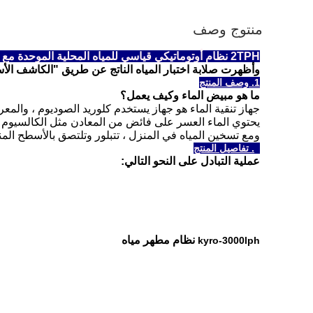
منتوج وصف
2TPH نظام أوتوماتيكي قياسي للمياه المحلية الموحدة مع صمام التحكم متعدد القنوات
وأظهرت صلابة اختبار المياه الناتج عن طريق "الكاشف الأسود T كروم" الأزرق مؤهلين (<mmoL / L
1. وصف المنتج
ما هو مبيض الماء وكيف يعمل؟
جهاز تنقية الماء هو جهاز يستخدم كلوريد الصوديوم ، والمعرو
يحتوي الماء العسر على فائض من المعادن مثل الكالسيوم وا
ومع تسخين المياه في المنزل ، تتبلور وتلتصق بالأسطح المن
2. تفاصيل المنتج
عملية التبادل على النحو التالي:
نظام مطهر مياه
kyro-3000lph