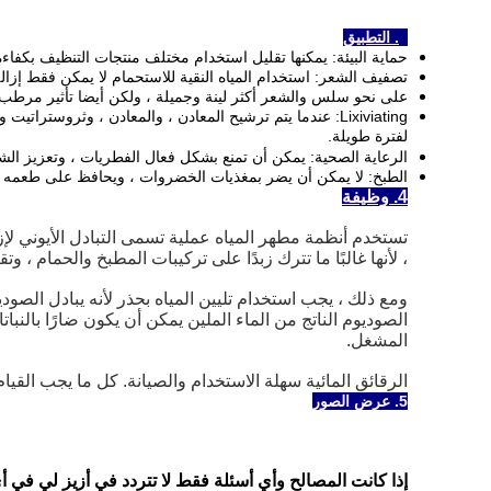
3. التطبيق
حماية البيئة: يمكنها تقليل استخدام مختلف منتجات التنظيف بكفاءة 
تصفيف الشعر: استخدام المياه النقية للاستحمام لا يمكن فقط إزالة
على نحو سلس والشعر أكثر لينة وجميلة ، ولكن أيضا تأثير مرط
Lixiviating: عندما يتم ترشيح المعادن ، والمعادن ، وثروستراتيت وغيرها من النجاسة ، سيكون القماش أكثر متانة
لفترة طويلة.
الرعاية الصحية: يمكن أن تمنع بشكل فعال الفطريات ، وتعزيز الش
الطبخ: لا يمكن أن يضر بمغذيات الخضروات ، ويحافظ على طعمه 
4. وظيفة
تستخدم أنظمة مطهر المياه عملية تسمى التبادل الأيوني لإز
، لأنها غالبًا ما تترك زبدًا على تركيبات المطبخ والحمام ، و
ومع ذلك ، يجب استخدام تليين المياه بحذر لأنه يبادل الصو
الصوديوم الناتج من الماء الملين يمكن أن يكون ضارًا بالنباتا
المشغل.
الرقائق المائية سهلة الاستخدام والصيانة.
كل ما يجب القيام 
5. عرض الصور
إذا كانت المصالح وأي أسئلة فقط لا تتردد في أزيز لي في أ