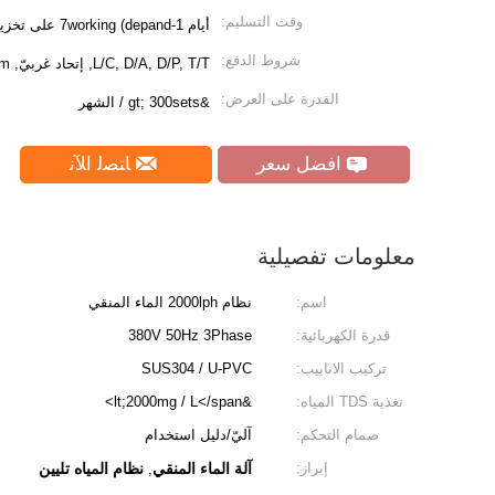
وقت التسليم:
أيام 1-7working (depand على تخزين المواد الخام)
شروط الدفع:
L/C, D/A, D/P, T/T, إتحاد غربيّ, MoneyGram
القدرة على العرض:
&gt; 300sets / الشهر
افضل سعر
ﺎﺘﺼﻟ ﺍﻶﻧ
معلومات تفصيلية
اسم:
نظام 2000lph الماء المنقي
قدرة الكهربائية:
380V 50Hz 3Phase
تركيب الانابيب:
SUS304 / U-PVC
تغذية TDS المياه:
&lt;2000mg / L</span>
صمام التحكم:
آليّ/دليل استخدام
إبراز:
آلة الماء المنقي
نظام المياه تليين
,