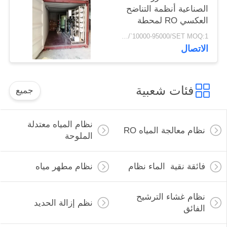
الصناعية أنظمة التناضح
العكسي RO لمحطة
معالجة مياه الآبار الجوفية
USD/`10000-95000/SET MOQ:1 مجموعة
في حاوية متنقلة
الاتصال
فئات شعبية
جميع
نظام المياه معتدلة
نظام معالجة المياه RO
الملوحة
فائقة نقية الماء نظام
نظام مطهر مياه
نظام غشاء الترشيح
نظم إزالة الحديد
الفائق