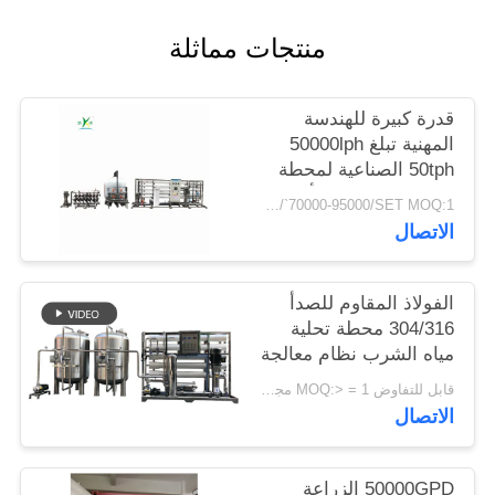
منتجات مماثلة
PRIVACY
POLICY
قدرة كبيرة للهندسة
المهنية تبلغ 50000lph
50tph الصناعية لمحطة
معالجة المياه RO أنظمة
USD/`70000-95000/SET MOQ:1 مجموعة
التناضح العكسي
الاتصال
الفولاذ المقاوم للصدأ
304/316 محطة تحلية
مياه الشرب نظام معالجة
مياه الشرب في الحرم
قابل للتفاوض MOQ:> = 1 مجموعات
الجامعي مرشح مياه
الاتصال
التناضح العكسي
50000GPD الزراعة