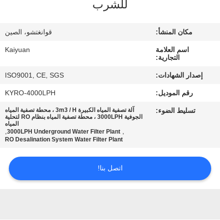
للشرب
مراقبة
الجودة
مكان المنشأ:
قوانغتشو، الصين
اسم العلامة
Kaiyuan
اتصل
التجارية:
بنا
إصدار الشهادات:
ISO9001, CE, SGS
رقم الموديل:
KYRO-4000LPH
اطلب
تسليط الضوء:
آلة تصفية المياه الكبيرة 3m3 / H ، محطة تصفية المياه
اقتباس
الجوفية 3000LPH ، محطة تصفية المياه بنظام RO لتحلية
المياه
,
,
3000LPH Underground Water Filter Plant
RO Desalination System Water Filter Plant
COMPANY
NEWS
اتصل بنا!
خريطة
الموقع