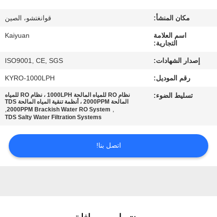
مراقبة
مكان المنشأ:
قوانغتشو، الصين
الجودة
اسم العلامة
Kaiyuan
التجارية:
اتصل
إصدار الشهادات:
ISO9001, CE, SGS
بنا
رقم الموديل:
KYRO-1000LPH
تسليط الضوء:
نظام RO للمياه المالحة 1000LPH ، نظام RO للمياه
اطلب
المالحة 2000PPM ، أنظمة تنقية المياه المالحة TDS
,
,
2000PPM Brackish Water RO System
اقتباس
TDS Salty Water Filtration Systems
اتصل بنا!
COMPANY
NEWS
خريطة
الموقع