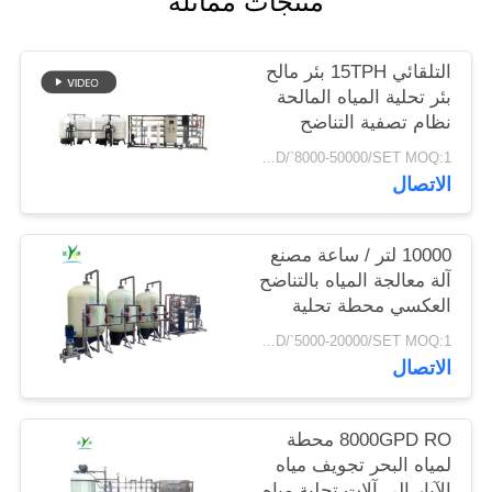
منتجات مماثلة
PRIVACY
التلقائي 15TPH بئر مالح
POLICY
بئر تحلية المياه المالحة
نظام تصفية التناضح
العكسي تنقية معالجة
USD/`8000-50000/SET MOQ:1 مجموعة
محطة RO
الاتصال
10000 لتر / ساعة مصنع
آلة معالجة المياه بالتناضح
العكسي محطة تحلية
المياه معدات معالجة
USD/`5000-20000/SET MOQ:1 مجموعة
المياه نظام RO
الاتصال
8000GPD RO محطة
لمياه البحر تجويف مياه
الآبار إلى آلات تحلية مياه