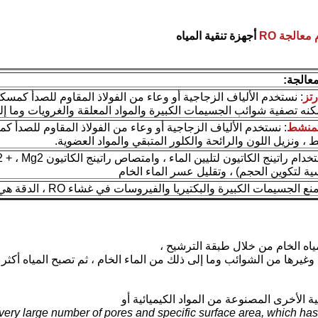
معالجة RO
أجهزة تنقية المياه
عالجة:
رتز
: نستخدم الألياف الزجاجية أو وعاء من الفولاذ المقاوم للصدأ كمسك
مكنه تصفية شوائب الجسيمات الكبيرة والمواد المعلقة والغرويات وما إل
المنشط
: نستخدم الألياف الزجاجية أو وعاء من الفولاذ المقاوم للصدأ كم
، ونزيل اللون والرائحة والكلور المتبقي والمواد العضوية.
ية لتكوين الحجم) ، وتقليل عسر الماء الخام
منع الجسيمات الكبيرة والبكتيريا والفيروسات في غشاء RO ، الدقة هي 5µm
ياه الخام من خلال طبقة الترشيح ،
وغيرها من الشوائب وما إلى ذلك من الماء الخام ، ثم تصبح المياه أكثر 
ة الأخرى المصنوعة من المواد الكيميائية أو
 very large number of pores and specific surface area, which has