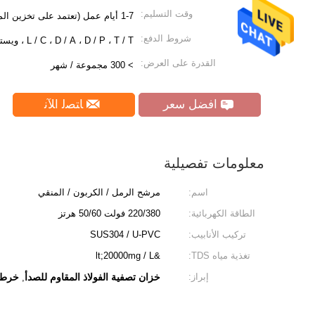
وقت التسليم:
1-7 أيام عمل (تعتمد على تخزين المواد الخام)
شروط الدفع:
L / C ، D / A ، D / P ، T / T ، ويسترن يونيون ، موني جرام
القدرة على العرض:
> 300 مجموعة / شهر
افضل سعر
ﺎﺘﺼﻟ ﺍﻶﻧ
معلومات تفصيلية
اسم:
مرشح الرمل / الكربون / المنقي
الطاقة الكهربائية:
220/380 فولت 50/60 هرتز
تركيب الأنابيب:
SUS304 / U-PVC
تغذية مياه TDS:
&lt;20000mg / L
إبراز:
خزان تصفية الفولاذ المقاوم للصدأ
خرطو
,