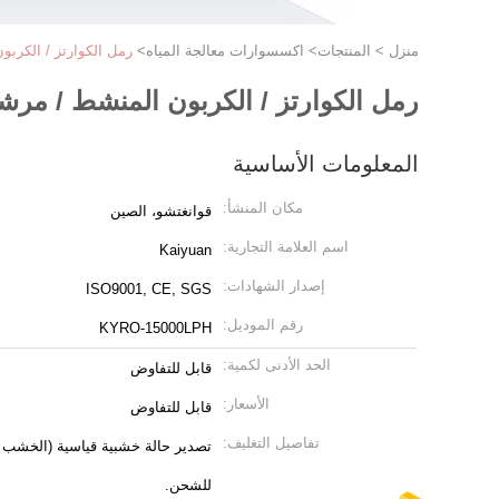
منزل
>
المنتجات
>
اكسسوارات معالجة المياه
>
رمل الكوارتز / الكربون المنشط / مرش
رمل الكوارتز / الكربون المنشط / مرشح الأمن المنقي RO نظام مع
المعلومات الأساسية
مكان المنشأ:
قوانغتشو، الصين
اسم العلامة التجارية:
Kaiyuan
إصدار الشهادات:
ISO9001, CE, SGS
رقم الموديل:
KYRO-15000LPH
الحد الأدنى لكمية:
قابل للتفاوض
الأسعار:
قابل للتفاوض
تفاصيل التغليف:
تصدير حالة خشبية قياسية (الخشب الر
للشحن.