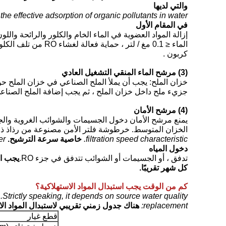
والتي لديها
the effective adsorption of organic pollutants in water.
في المقام الأول
إزالة المواد العضوية في الماء الخام والكلور والرائحة والل
الماء ≤ 0.1 مغ / لتر ، حماية فعالة لغشاء RO من تلف الكلور لأجزاء من المنشط
كربون .
(3) مرشح الماء المنقي التشغيل العادي
جزيء ملح داخل خزان الملح ، ثم يجب إضافة الملح الصناعي 
(4) مرشح الأمان
يمنع مرشح الأمان دخول الجسيمات والشوائب الغروية والج
الخزان المتوسط. خرطوشة فلتر الأمن مصنوعة من رذاذ ذوبا
filtration speed characteristic.
خاصية سرعة الترشيح.
er
دخول المياه
تدفق ، أو الجسيمات أو الشوائب تتدفق في جزء RO.
يجب ا
كل شهر تقريبًا.
كم من الوقت يجب استبدال المواد الاستهلاكية؟
Strictly speaking, it depends on source water quality.
replacement:
هناك جدول زمني تقريبي لاستبدال المواد الا
قطع غيار