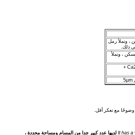
ن ، ونملأ رمل
ى ذلك.
سكن ، ونملأ
: استخدام راتينج الكاتيون لتليين الماء ، وامتصاص راتينج الكاتيون Ca2 + ، Mg2 +
وضوحًا مع تعكر أقل.
It has a
لديها عدد كبير جدا من المسام ومساحة محددة ،