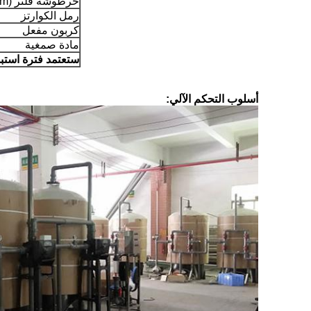
خرطوشة فلتر PP (20 "× 5μm)
رمل الكوارتز
كربون مفعل
مادة صمغية
ستعتمد فترة استبد
أسلوب التحكم الآلي: