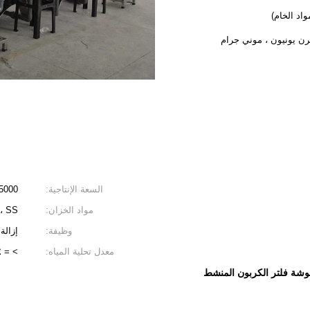
السعة الإنتاجية:
15000 لتر في ال
مواد الخزان:
، SS
وظيفة:
إزالة
معدل تحلية المياه:
> = 97٪
شة فلتر الكربون المنشط