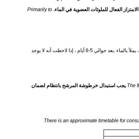
امتزاز الفعال للملوثات العضوية في الماء.
Primarily to
خزان الملح: يجب أن يملأ الملح الصناعي في خزان الملح حوالي 5 كجم ، (الملح الخشن الذي يجب عليك شرائه في مكانك المحلي) ، يملأ بالماء .بعد حوالي 5-6 أيام ، إذا لاحظت أنه لا يوجد
The f
يجب استبدال خرطوشة المرشح بانتظام لضمان
There is an approximate timetable for con