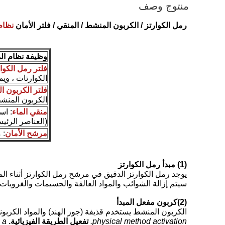
منتوج وصف
رمل الكوارتز / الكربون المنشط / المنقي / فلتر الأمان
نظام 
وظيفة نظام الم
فلتر رمل الكوا
الكوارتات ، وي
فلتر الكربون 
الكربون المنشط 
منقي الماء
(العناصر الرئيس
مرشح الأمان
: 
(1) مبدأ رمل الكوارتز
يوجد رمل الكوارتز الدقيق في مرشح رمل الكوارتز أثناء الم
سيتم إزالة الشوائب والمواد العالقة والجسيمات والغرويات 
(2)
كربون مفعل
المبدأ
الكربون المنشط يستخدم قذيفة (جوز الهند) والمواد الكربوني
physical method activation.
تفعيل الطريقة الفيزيائية.
 a