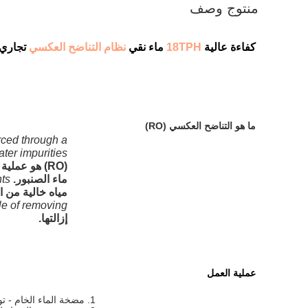
منتوج وصف
كفاءة عالية
18TPH
ماء نقي
نظام التناضح العكسي
تجاري 
ما هو التناضح العكسي (RO)
rced through a
er impurities.
ماء الصنبور.
ts.
مياه خالية من ا
le of removing.
إزالتها.
عملية العمل
1. مضخة الماء الخام - توفر الضغط لمرشح رمل الكوارتز / مرشح الكربون النشط.