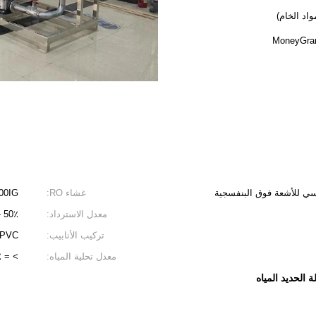
غشاء RO:
00IG
معدل الاسترداد:
50٪ -75٪
تركيب الأنابيب:
-PVC
معدل تحلية المياه:
> = 97٪
ة الحديد المياه