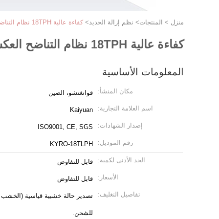
منزل
>
المنتجات
>
نظم إزالة الحديد
>
كفاءة عالية 18TPH نظام التناضح العكسي للمياه النقية التجارية / الصناعية
كفاءة عالية 18TPH نظام التناضح العكسي للمياه النقية التجارية / الصناعية
المعلومات الأساسية
مكان المنشأ:
قوانغتشو، الصين
اسم العلامة التجارية:
Kaiyuan
إصدار الشهادات:
ISO9001, CE, SGS
رقم الموديل:
KYRO-18TLPH
الحد الأدنى لكمية:
قابل للتفاوض
الأسعار:
قابل للتفاوض
تفاصيل التغليف:
تصدير حالة خشبية قياسية (الخشب الر
للشحن.