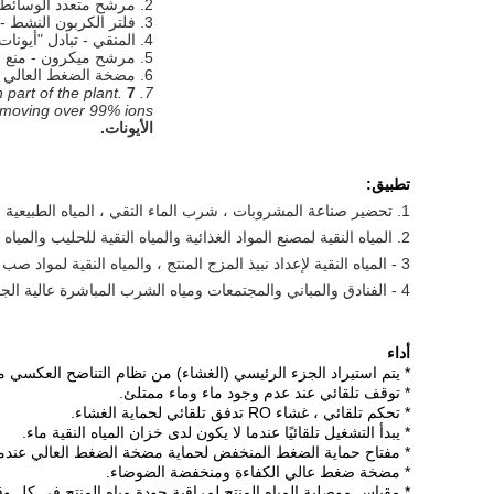
2. مرشح متعدد الوسائط - تخلص من التعكر ، المادة المعلقة ، المواد العضوية ، الغروانية ، إلخ
3. فلتر الكربون النشط - إزالة اللون ، كلوريد حر ، مادة عضوية ، مادة ضارة ، إلخ.
4. المنقي - تبادل "أيونات" الكالسيوم والمغنيسيوم مع الطريقة الأكثر شيوعًا وأسهل.
5. مرشح ميكرون - منع الجسيمات الكبيرة والبكتيريا والفيروسات في غشاء RO ، الدقة هي 5um ،
6. مضخة الضغط العالي - توفير الضغط العالي لغشاء RO RO.
7. RO system-- main part of the plant.
7. نظام RO - الجزء الرئيسي من المصنع.
moving over 99% ions.
الأيونات.
تطبيق:
1. تحضير صناعة المشروبات ، شرب الماء النقي ، المياه الطبيعية ، المياه المعدنية ، الماء المقطر ، المياه المعدنية.
2. المياه النقية لمصنع المواد الغذائية والمياه النقية للحليب والمياه النقية لعصير الفاكهة والمياه النقية للمضافات الغذائية.
3 - المياه النقية لإعداد نبيذ المزج المنتج ، والمياه النقية لمواد صب سكريت البيرة والمياه النقية لترشيح البيرة.
4 - الفنادق والمباني والمجتمعات ومياه الشرب المباشرة عالية الجودة ؛
أداء
* يتم استيراد الجزء الرئيسي (الغشاء) من نظام التناضح العكسي من
* توقف تلقائي عند عدم وجود ماء وماء ممتلئ.
* تحكم تلقائي ، غشاء RO تدفق تلقائي لحماية الغشاء.
* يبدأ التشغيل تلقائيًا عندما لا يكون لدى خزان المياه النقية ماء.
* مفتاح حماية الضغط المنخفض لحماية مضخة الضغط العالي عندما 
* مضخة ضغط عالي الكفاءة ومنخفضة الضوضاء.
* مقياس موصلية المياه المنتج لمراقبة جودة مياه المنتج في كل و