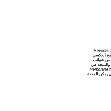
Reverse o
اضح العكسي
ية لتنقية المياه حيث يتم دفع الماء من خلال غشاء شبه نفاذ يزيل 90-99٪ من شوائب
والنتيجة هي
Membrane ty
تي يمكن للوحدة