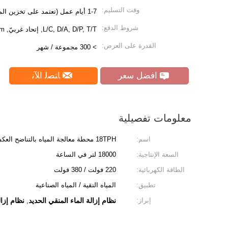
وقت التسليم:
1-7 أيام عمل (تعتمد على تخزين المواد الخام)
شروط الدفع:
L/C, D/A, D/P, T/T, إتحاد غربيّ, MoneyGram
القدرة على العرض:
> 300 مجموعة / شهر
افضل سعر
ﺎﺘﺼﻟ ﺍﻶﻧ
معلومات تفصيلية
اسم:
18TPH محطة معالجة المياه بالتناضح العكسي للأشعة فوق البنفسجية
السعة الإنتاجية:
18000 لتر في الساعة
الطاقة الكهربائية:
220 فولت / 380 فولت
تطبيق:
المياه النقية / المياه الصناعية
إبراز:
نظام إزالة الماء المنقي الحديد
نظام إزال
,