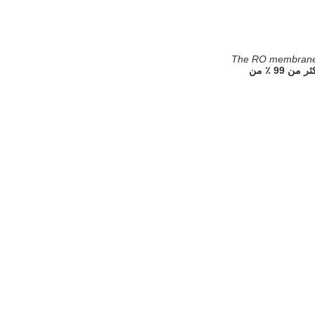
The RO membrane's
يمكن أن يصل معدل تحلية غشاء RO إلى 99 ٪ ، وإزالة أكثر من 99 ٪ من