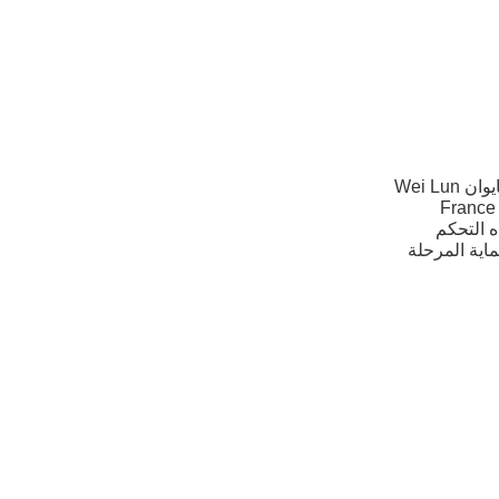
خزانة التحكم الكاملة: Japan Mitsubishi PLC تحكم قابل للبرمجة للتحكم التلقائي ، تايوان Wei Lun
ن والآلة ، ومكونات France Schneider
مياه التحكم
ماية المرحلة