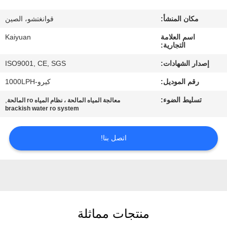
مراقبة
مكان المنشأ:
قوانغتشو، الصين
الجودة
اسم العلامة
Kaiyuan
التجارية:
اتصل
إصدار الشهادات:
ISO9001, CE, SGS
بنا
رقم الموديل:
كيرو-1000LPH
تسليط الضوء:
,
معالجة المياه المالحة ، نظام المياه ro المالحة
اطلب
brackish water ro system
اقتباس
اتصل بنا!
COMPANY
NEWS
خريطة
منتجات مماثلة
الموقع