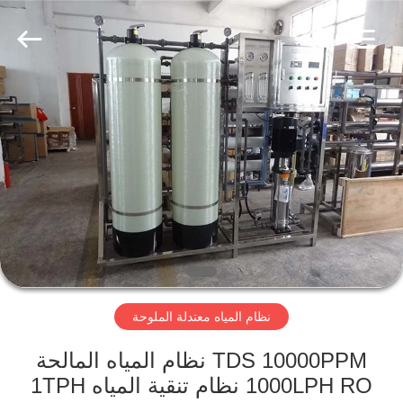
Kai
Yuan
Water
Treatment
Equipment
Co.,
Ltd..
All
مسكن
Rights
Reserved.
منتجات
معلومات
عنا
جولة
نظام المياه معتدلة الملوحة
في
المعمل
TDS 10000PPM نظام المياه المالحة
1000LPH RO نظام تنقية المياه 1TPH