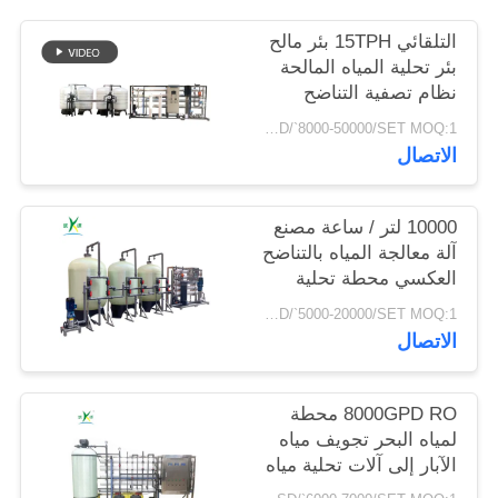
التلقائي 15TPH بئر مالح
PRIVACY
بئر تحلية المياه المالحة
POLICY
نظام تصفية التناضح
العكسي تنقية معالجة
USD/`8000-50000/SET MOQ:1 مجموعة
محطة RO
الاتصال
10000 لتر / ساعة مصنع
آلة معالجة المياه بالتناضح
العكسي محطة تحلية
المياه معدات معالجة
USD/`5000-20000/SET MOQ:1 مجموعة
المياه نظام RO
الاتصال
8000GPD RO محطة
لمياه البحر تجويف مياه
الآبار إلى آلات تحلية مياه
الشرب لمحطة مياه