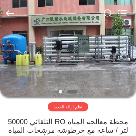
Kai
Yuan
Water
Treatment
Equipment
Co.,
Ltd..
All
مسكن
Rights
Reserved.
منتجات
معلومات
عنا
جولة
نظم إزالة الحديد
في
المعمل
محطة معالجة المياه RO التلقائي 50000
لتر / ساعة مع خرطوشة مرشحات المياه