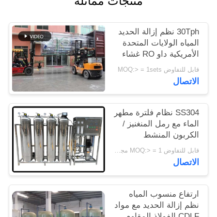
منتجات مماثلة
PRIVACY
30Tph نظم إزالة الحديد
POLICY
المياه الولايات المتحدة
الأمريكية داو RO غشاء
30TPH مع الكربون
قابل للتفاوض MOQ:> = 1sets
المنشط
الاتصال
SS304 نظام فلترة مطهر
الماء مع رمل المنغنيز /
الكربون المنشط
قابل للتفاوض MOQ:> = 1 مجموعات
الاتصال
ارتفاع منسوب المياه
نظم إزالة الحديد مع مواد
CDLF الفولاذ المقاوم