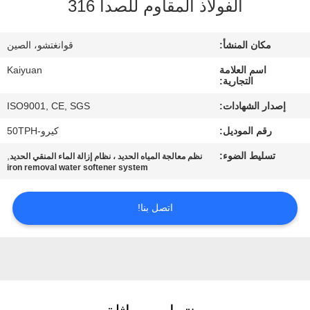
الفولاذ المقاوم للصدأ 316
مراقبة
الجودة
مكان المنشأ:
قوانغتشو، الصين
اسم العلامة
Kaiyuan
اتصل
التجارية:
بنا
إصدار الشهادات:
ISO9001, CE, SGS
رقم الموديل:
كيرو-50TPH
اطلب
تسليط الضوء:
,
نظم معالجة المياه الحديد ، نظام إزالة الماء المنقي الحديد
اقتباس
iron removal water softener system
اتصل بنا!
COMPANY
NEWS
خريطة
الموقع