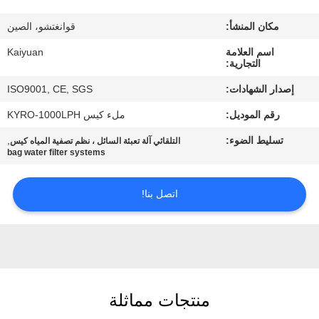
مراقبة
مكان المنشأ:
قوانغتشو، الصين
الجودة
اسم العلامة
Kaiyuan
التجارية:
اتصل
إصدار الشهادات:
ISO9001, CE, SGS
بنا
رقم الموديل:
ملء كيس KYRO-1000LPH
تسليط الضوء:
,
التلقائي آلة تعبئة السائل ، نظم تصفية المياه كيس
اطلب
bag water filter systems
اقتباس
اتصل بنا!
COMPANY
NEWS
خريطة
منتجات مماثلة
الموقع