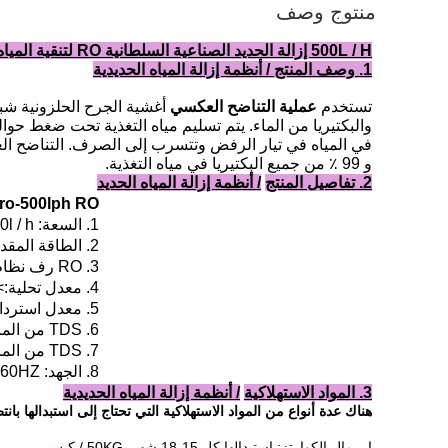
منتوج وصف
500L / H إزالة الحديد الصناعية السلطانية RO لتنقية المياه أنظمة تنقية النباتات 0.5TPH المياه النقية آلة السعر
1. وصف المنتج / أنظمة إزالة المياه الحديدية
تستخدم
عملية التناضح العكسي
والبكتيريا من الماء.
يتم تسليم مياه التغذية تحت ضغط حوالي 16 كجم / سم 2 من خلال أغشية التناضح ال
في المياه في تيار الرفض وتتسرب إلى الصرف.
التناضح العكسي قادر
و 99 ٪ من جميع البكتيريا في مياه التغذية.
2. تفاصيل المنتج
/ أنظمة إزالة المياه الحديد
kyro-500lph RO أنظمة تنقية الن
1. السعة: 500l / h
2. الطاقة المقدرة: 1.5KW / H
3. RO رف نظام الحجم: 1650 * 630 * 1800mm
4. معدل تحلية:> = 97٪
5. معدل استرداد المياه: 50-75 ٪
6. TDS من الماء الخام: ≤ 2000PPM
7. TDS من الماء النقي: ≤ 60PPM
8. الجهد: 110V / 220V / 380V ، 50HZ / 60HZ ، مرحلة واحدة / 3phase
3. المواد الاستهلاكية
/ أنظمة إزالة المياه الحديدية
هناك عدة أنواع من المواد الاستهلاكية التي تحتاج إلى استبدالها بانت
ا.
رمال الكوارتز: استبدالها كل 15-18 شهر.
50KG / كيس