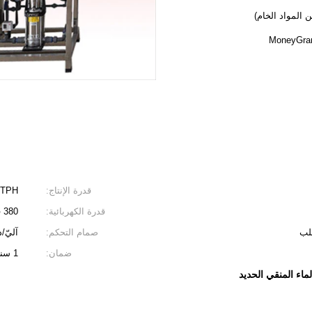
قدرة الإنتاج:
0.5TPH
قدرة الكهربائية:
380 فولت 50 هرتز 3 المرحلة (تخصيص المتاحة)
صلب
صمام التحكم:
آليّ/
ضمان:
1 سنة
لماء المنقي الحديد