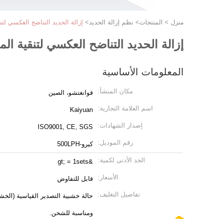
منزل
>
المنتجات
>
نظم إزالة الحديد
>
إزالة الحديد التناضح العكسي لتنقية المياه النبات
إزالة الحديد التناضح العكسي لتنقية المياه النباتية 0.5TPH آ
المعلومات الأساسية
مكان المنشأ:
قوانغتشو، الصين
اسم العلامة التجارية:
Kaiyuan
إصدار الشهادات:
ISO9001, CE, SGS
رقم الموديل:
كيرو-500LPH
الحد الأدنى لكمية:
&gt; = 1sets
الأسعار:
قابل للتفاوض
تفاصيل التغليف:
حالة خشبية التصدير القياسية (الخشب 
ومناسبة للشحن.