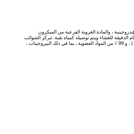
أغشية الجرح الحلزونية شبه المنفصلة لفصل وإزالة المواد الصلبة الذائبة ، والمواد العضوية ، وال pيدروجينية ، والمادة الغروية الفرعية من الميكرون
م الدقيقة للغشاء ويتم توصيله كمياه نقية.
تتركز الشوائب
) ، و 99 ٪ من المواد العضوية ، بما في ذلك البيروجينات ،