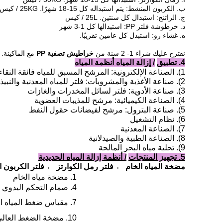
ب.
الكربون المنشط: يتم استبداله كل 15-18 شهرًا.
25KG / كيس
ج.
الراتنج: استبدال كل سنتين.
25L / كيس
د.
خرطوشة فلتر PP: استبدالها كل 1-3 شهر
ه.
غشاء رو: استبدل كل عامين تقريبًا.
نقترح عليك شراء 1- 2 سنة من
خراطيش تصفية
PP
مع الماكينة.
4. تطبيق
/ إزالة المياه أنظمة المياه
1).
الصناعة الإلكترونية: المرشح المسبق للمياه فائقة النقاء 
2).
صناعة الأغذية والمشروبات: فلتر للمياه المعدنية والنبي
3).
صناعة الأدوية: فلتر لسائل المخدرات والغازات
4).
الصناعة الكيميائية: مرشح للمذيبات العضوية
5).
صناعة البترول: مرشح لفيضانات حقول النفط
6).
نظام التشغيل
7).
الصناعة المعدنية
8).
الصناعة الطبية والصيدلانية
9).
تحلية مياه البحر المالحة
5. تجهيز المنتجات
/ أنظمة إزالة المياه الحديدية
مضخة المياه الخام ← فلتر رمل الكوارتز ← فلتر الكربون المنشط ← فل
1. مضخة مياه الخام
4. صمام التحكم اليدوي
7. مقياس ضغط المياه المخرج
10. مضخة الضغط العالي