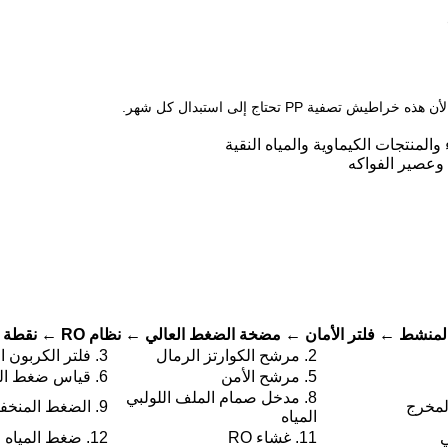
لأن هذه خراطيش تصفية PP تحتاج إلى استبدال كل شهر.
والمنتجات الكيماوية والمياه النقية
ذ وعصير الفواكه
تر الأمان ← مضخة الضغط العالي ← نظام RO ← نقطة إمدادات المياه
2. مرشح الكوارتز الرمال
3. فلتر الكربون المنشط
5. مرشح الأمن
6. قياس ضغط المياه مدخل
8. مدخل صمام الملف اللولبي
9. الضغط المنخفض حماية التبديل
المياه
11. غشاء RO
12. ضغط المياه المدخلات