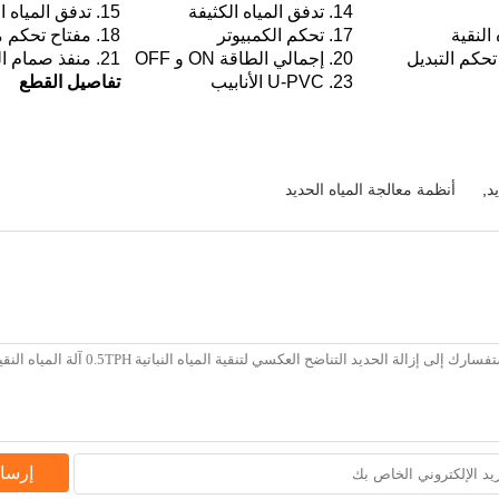
14. تدفق المياه الكثيفة
15. تدفق المياه النقية
17. تحكم الكمبيوتر
18. مفتاح تحكم مضخة مياه الخام
20. إجمالي الطاقة ON و OFF
21. منفذ صمام الملف اللولبي المياه
23. U-PVC الأنابيب
تفاصيل القطع
د
,
أنظمة معالجة المياه الحديد
إرسا