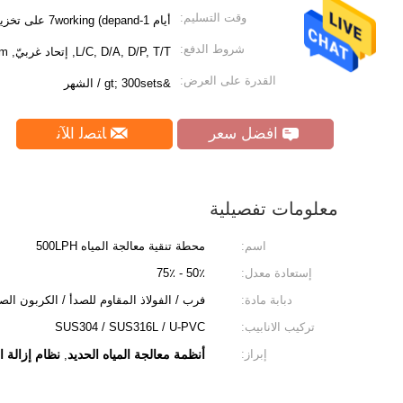
وقت التسليم:
أيام 1-7working (depand على تخزين المواد الخام)
شروط الدفع:
L/C, D/A, D/P, T/T, إتحاد غربيّ, MoneyGram
القدرة على العرض:
&gt; 300sets / الشهر
افضل سعر
ﺎﺘﺼﻟ ﺍﻶﻧ
معلومات تفصيلية
اسم:
محطة تنقية معالجة المياه 500LPH
إستعادة معدل:
50٪ - 75٪
دبابة مادة:
فرب / الفولاذ المقاوم للصدأ / الكربون ال
تركيب الانابيب:
SUS304 / SUS316L / U-PVC
إبراز:
أنظمة معالجة المياه الحديد
نظام إزالة ا
,