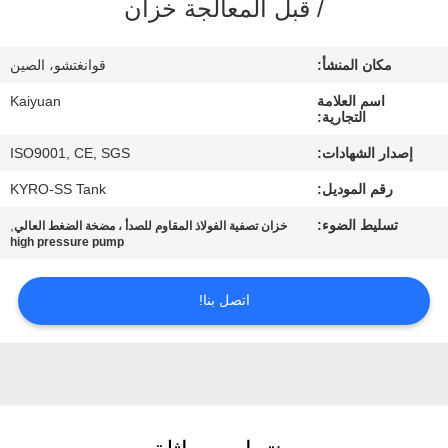
/ قبل المعالجة خزان
مراقبة
الجودة
مكان المنشأ:
قوانغتشو، الصين
اسم العلامة
Kaiyuan
اتصل
التجارية:
بنا
إصدار الشهادات:
ISO9001, CE, SGS
رقم الموديل:
KYRO-SS Tank
اطلب
تسليط الضوء:
,
خزان تصفية الفولاذ المقاوم للصدأ ، مضخة الضغط العالي
اقتباس
high pressure pump
اتصل بنا!
COMPANY
NEWS
خريطة
الموقع