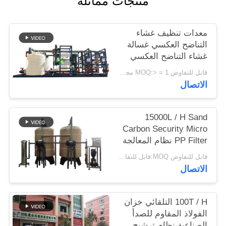
منتجات مماثلة
PRIVACY
معدات تنظيف غشاء
POLICY
التناضح العكسي غسالة
غشاء التناضح العكسي
قابل للتفاوض MOQ:> = 1 مجموعات
الاتصال
15000L / H Sand
Carbon Security Micro
PP Filter نظام المعالجة
المسبقة لإزالة الشوائب
قابل للتفاوض MOQ:قابل للتفاوض
من الكلور الملون
الاتصال
100T / H التلقائي خزان
الفولاذ المقاوم للصدأ
الصناعية نظام ترشيح