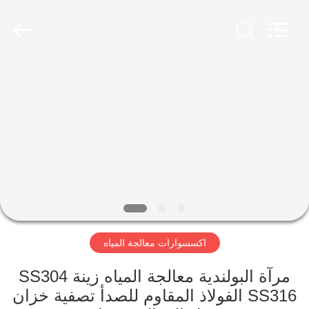
Kai
Yuan
Water
Treatment
Equipment
Co.,
Ltd..
All
مسكن
Rights
Reserved.
منتجات
معلومات
عنا
جولة
اكسسوارات معالجة المياه
في
المعمل
مرآة البولندية معالجة المياه زينة SS304
SS316 الفولاذ المقاوم للصدأ تصفية خزان