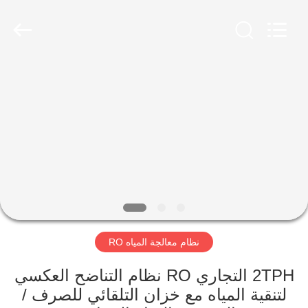
Kai
Yuan
Water
Treatment
Equipment
Co.,
Ltd..
All
مسكن
Rights
Reserved.
منتجات
معلومات
عنا
جولة
نظام معالجة المياه RO
في
المعمل
2TPH التجاري RO نظام التناضح العكسي
لتنقية المياه مع خزان التلقائي للصرف /