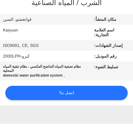
الشرب / المياه الصناعية
مراقبة
الجودة
مكان المنشأ:
قوانغتشو، الصين
اسم العلامة
Kaiyuan
اتصل
التجارية:
بنا
إصدار الشهادات:
ISO9001, CE, SGS
رقم الموديل:
كيرو-2000LPH
اطلب
تسليط الضوء:
نظام تصفية المياه التناضح العكسي ، نظام تنقية المياه
اقتباس
المحلية
,
domestic water purification system
COMPANY
اتصل بنا!
NEWS
خريطة
الموقع