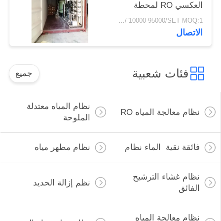
العكسي RO لمحطة
معالجة مياه الآبار الجوفية
USD/`10000-95000/SET MOQ:1 مجموعة
في حاوية متنقلة
الاتصال
فئات شعبية
جميع
نظام المياه معتدلة
نظام معالجة المياه RO
الملوحة
فائقة نقية الماء نظام
نظام مطهر مياه
نظام غشاء الترشيح
نظم إزالة الحديد
الفائق
نظام معالجة المياه