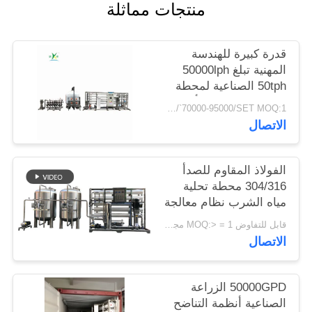
منتجات مماثلة
PRIVACY
قدرة كبيرة للهندسة
POLICY
المهنية تبلغ 50000lph
50tph الصناعية لمحطة
معالجة المياه RO أنظمة
USD/`70000-95000/SET MOQ:1 مجموعة
التناضح العكسي
الاتصال
الفولاذ المقاوم للصدأ
304/316 محطة تحلية
مياه الشرب نظام معالجة
مياه الشرب في الحرم
قابل للتفاوض MOQ:> = 1 مجموعات
الجامعي مرشح مياه
الاتصال
التناضح العكسي
50000GPD الزراعة
الصناعية أنظمة التناضح