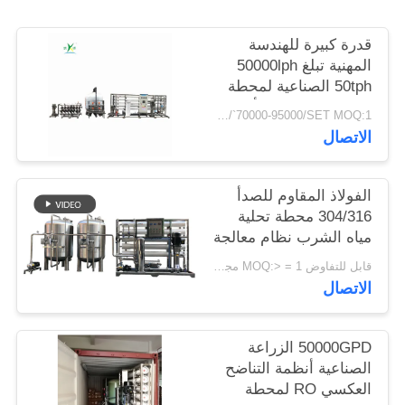
PRIVACY
قدرة كبيرة للهندسة
المهنية تبلغ 50000lph
POLICY
50tph الصناعية لمحطة
معالجة المياه RO أنظمة
USD/`70000-95000/SET MOQ:1 مجموعة
التناضح العكسي
الاتصال
الفولاذ المقاوم للصدأ
304/316 محطة تحلية
مياه الشرب نظام معالجة
مياه الشرب في الحرم
قابل للتفاوض MOQ:> = 1 مجموعات
الجامعي مرشح مياه
الاتصال
التناضح العكسي
50000GPD الزراعة
الصناعية أنظمة التناضح
العكسي RO لمحطة