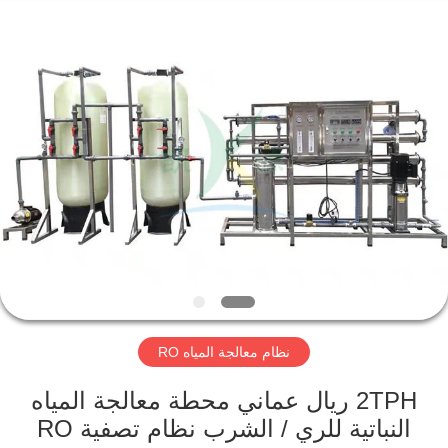
Kai
Yuan
Water
Treatment
Equipment
Co.,
Ltd..
All
مسكن
Rights
Reserved.
منتجات
معلومات
عنا
جولة
نظام معالجة المياه RO
في
المعمل
2TPH ريال عماني محطة معالجة المياه
النباتية للري / الشرب نظام تصفية RO