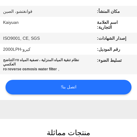
مراقبة
مكان المنشأ:
قوانغتشو، الصين
الجودة
اسم العلامة
Kaiyuan
التجارية:
اتصل
إصدار الشهادات:
ISO9001, CE, SGS
بنا
رقم الموديل:
كيرو-2000LPH
تسليط الضوء:
نظام تنقية المياه المنزلية ، تصفية المياه ro التناضح
اطلب
العكسي
,
ro reverse osmosis water filter
اقتباس
اتصل بنا!
COMPANY
NEWS
خريطة
منتجات مماثلة
الموقع